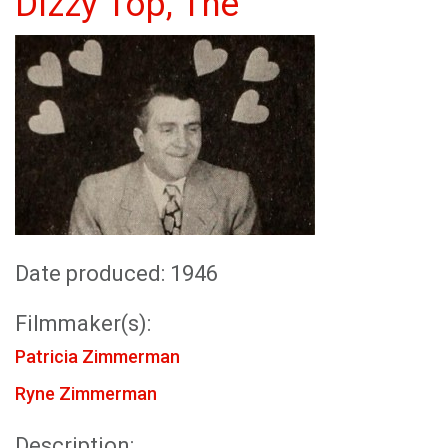
Dizzy Top, The
Date produced: 1946
Filmmaker(s):
Patricia Zimmerman
Ryne Zimmerman
Description: