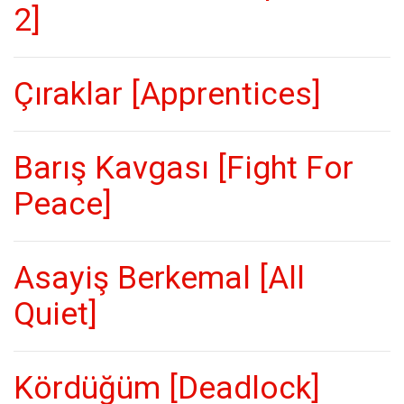
2]
Çıraklar [Apprentices]
Barış Kavgası [Fight For
Peace]
Asayiş Berkemal [All
Quiet]
Kördüğüm [Deadlock]