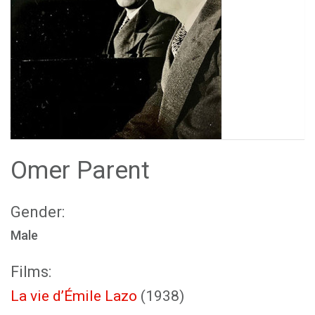
Omer Parent
Gender:
Male
Films:
La vie d’Émile Lazo
(1938)