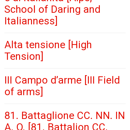
School of Daring and
Italianness]
Alta tensione [High
Tension]
III Campo d’arme [III Field
of arms]
81. Battaglione CC. NN. IN
A. O. [81. Battalion CC.